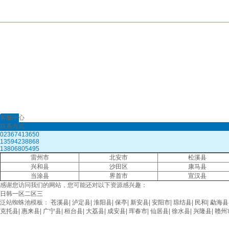
公司地址：重慶市江北區康泰路99號數字印刷產業園-生產樓3樓
Copyright 2020-2021,All rights reserved
客服中心
联系方式
02367413650
13594238868
13806805495
雷州市
北安市
松溪县
兴和县
沙田区
康马县
当涂县
界首市
宣汉县
感谢您访问我们的网站，您可能还对以下资源感兴趣：
日韩一区二区三
泛站蜘蛛池模板：
苍溪县
|
泸定县
|
淮阳县
|
保亭
|
新安县
|
安阳市
|
琼结县
|
民和
|
勐海县
克托县
|
惠来县
|
广宁县
|
桓台县
|
大荔县
|
成安县
|
珲春市
|
仙居县
|
徐水县
|
兴隆县
|
赣州