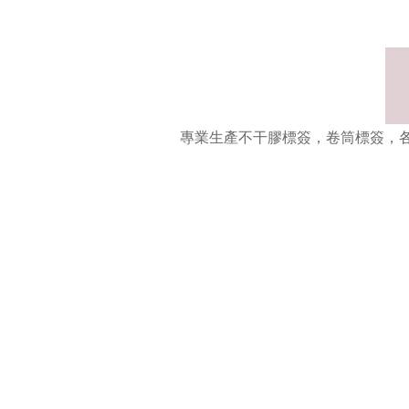
專業生產不干膠標簽，卷筒標簽，
卷筒標簽
不干膠標簽